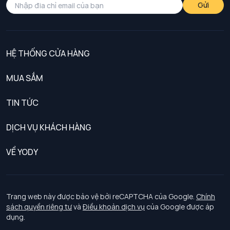
Gửi
HỆ THỐNG CỬA HÀNG
MUA SẮM
Nam
TIN TỨC
Nữ
DỊCH VỤ KHÁCH HÀNG
Trẻ em
Chính sách khách hàng thân thiết
VỀ YODY
Đồng phục
Chính sách đổi trả
Giới thiệu
Chính sách bảo vệ dữ liệu cá nhân
Tuyển dụng
Trang web này được bảo vệ bởi reCAPTCHA của Google.
Chính
sách quyền riêng tư
và
Điều khoản dịch vụ
của Google được áp
Chính sách thanh toán, giao nhận
dụng.