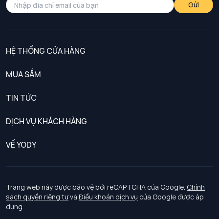
Gửi
HỆ THỐNG CỬA HÀNG
MUA SẮM
Nam
TIN TỨC
Nữ
DỊCH VỤ KHÁCH HÀNG
Trẻ em
Chính sách khách hàng thân thiết
VỀ YODY
Đồng phục
Chính sách đổi trả
Giới thiệu
Chính sách bảo vệ dữ liệu cá nhân
Tuyển dụng
Trang web này được bảo vệ bởi reCAPTCHA của Google.
Chính
sách quyền riêng tư
và
Điều khoản dịch vụ
của Google được áp
Chính sách thanh toán, giao nhận
dụng.