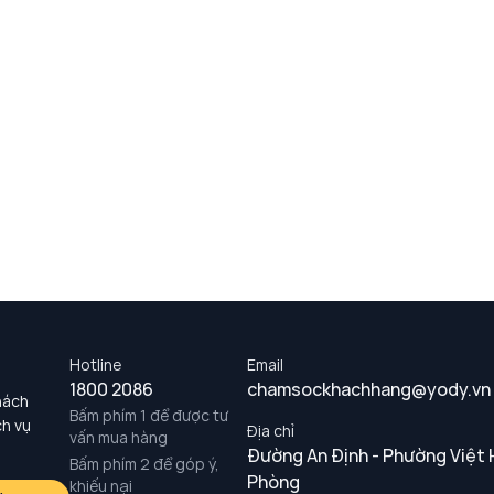
Hotline
Email
1800 2086
chamsockhachhang@yody.vn
hách
Bấm phím 1 để được tư
ch vụ
Địa chỉ
vấn mua hàng
Đường An Định - Phường Việt 
Bấm phím 2 để góp ý,
Phòng
khiếu nại