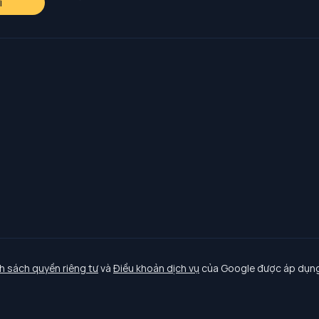
i
h sách quyền riêng tư
và
Điều khoản dịch vụ
của Google được áp dụng