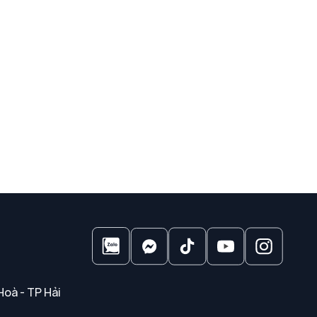
Hoà - TP Hải