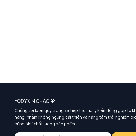
YODY XIN CHÀO 💖
Chúng tôi luôn quý trọng và tiếp thu mọi ý kiến đóng góp từ k
hàng, nhằm không ngừng cải thiện và nâng tầm trải nghiệm dị
cũng như chất lượng sản phẩm.