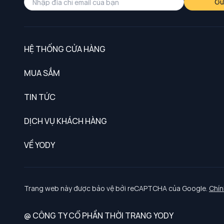
Gử
HỆ THỐNG CỬA HÀNG
MUA SẮM
Nam
TIN TỨC
Nữ
DỊCH VỤ KHÁCH HÀNG
Trẻ em
Chính sách khách hàng thân thiết
VỀ YODY
Đồng phục
Chính sách đổi trả
Giới thiệu
Chính sách bảo vệ dữ liệu cá nhân
Tuyển dụng
Trang web này được bảo vệ bởi reCAPTCHA của Google.
Chín
Chính sách thanh toán, giao nhận
@ CÔNG TY CỔ PHẦN THỜI TRANG YODY