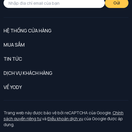
Gửi
HỆ THỐNG CỬA HÀNG
MUA SẮM
Nam
TIN TỨC
Nữ
DỊCH VỤ KHÁCH HÀNG
Trẻ em
Chính sách khách hàng thân thiết
VỀ YODY
Đồng phục
Chính sách đổi trả
Giới thiệu
Chính sách bảo vệ dữ liệu cá nhân
Tuyển dụng
Trang web này được bảo vệ bởi reCAPTCHA của Google.
Chính
sách quyền riêng tư
và
Điều khoản dịch vụ
của Google được áp
Chính sách thanh toán, giao nhận
dụng.