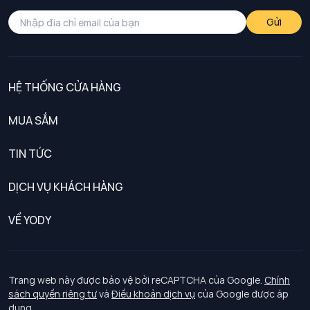
Gửi
HỆ THỐNG CỬA HÀNG
MUA SẮM
Nam
TIN TỨC
Nữ
DỊCH VỤ KHÁCH HÀNG
Trẻ em
Chính sách khách hàng thân thiết
VỀ YODY
Đồng phục
Chính sách đổi trả
Giới thiệu
Chính sách bảo vệ dữ liệu cá nhân
Tuyển dụng
Trang web này được bảo vệ bởi reCAPTCHA của Google.
Chính
sách quyền riêng tư
và
Điều khoản dịch vụ
của Google được áp
Chính sách thanh toán, giao nhận
dụng.