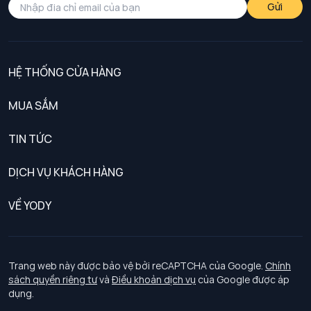
Gửi
HỆ THỐNG CỬA HÀNG
MUA SẮM
Nam
TIN TỨC
Nữ
DỊCH VỤ KHÁCH HÀNG
Trẻ em
Chính sách khách hàng thân thiết
VỀ YODY
Đồng phục
Chính sách đổi trả
Giới thiệu
Chính sách bảo vệ dữ liệu cá nhân
Tuyển dụng
Trang web này được bảo vệ bởi reCAPTCHA của Google.
Chính
sách quyền riêng tư
và
Điều khoản dịch vụ
của Google được áp
Chính sách thanh toán, giao nhận
dụng.