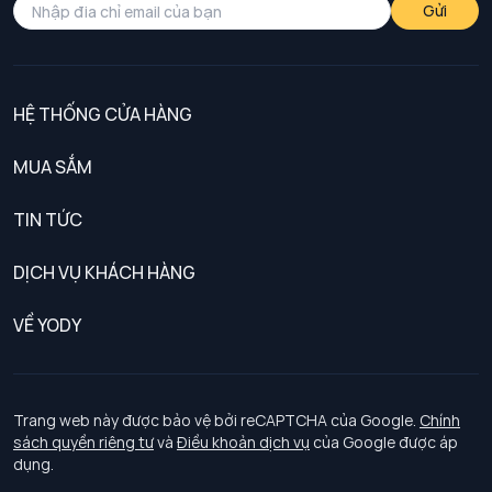
Gửi
HỆ THỐNG CỬA HÀNG
MUA SẮM
Nam
TIN TỨC
Nữ
DỊCH VỤ KHÁCH HÀNG
Trẻ em
Chính sách khách hàng thân thiết
VỀ YODY
Đồng phục
Chính sách đổi trả
Giới thiệu
Chính sách bảo vệ dữ liệu cá nhân
Tuyển dụng
Trang web này được bảo vệ bởi reCAPTCHA của Google.
Chính
sách quyền riêng tư
và
Điều khoản dịch vụ
của Google được áp
Chính sách thanh toán, giao nhận
dụng.