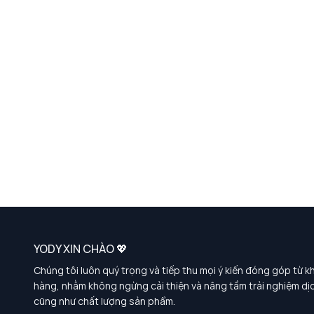
YODY XIN CHÀO 💖
Chúng tôi luôn quý trọng và tiếp thu mọi ý kiến đóng góp từ k
hàng, nhằm không ngừng cải thiện và nâng tầm trải nghiệm dị
cũng như chất lượng sản phẩm.