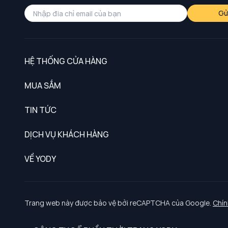
Gử
HỆ THỐNG CỬA HÀNG
MUA SẮM
Nam
TIN TỨC
Nữ
DỊCH VỤ KHÁCH HÀNG
Trẻ em
Chính sách khách hàng thân thiết
VỀ YODY
Đồng phục
Chính sách đổi trả
Giới thiệu
Chính sách bảo vệ dữ liệu cá nhân
Tuyển dụng
Trang web này được bảo vệ bởi reCAPTCHA của Google.
Chín
Chính sách thanh toán, giao nhận