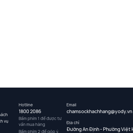
Hotline
Email
1800 2086
chamsockhachhang@yody.vn
hách
Bấm phím 1 để được tư
ch vụ
Địa chỉ
vấn mua hàng
Đường An Định - Phường Việt 
Bấm phím 2 để góp ý,