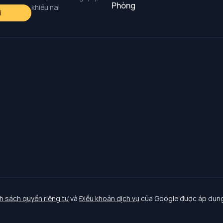
Phòng
khiếu nại
i
h sách quyền riêng tư
và
Điều khoản dịch vụ
của Google được áp dụng