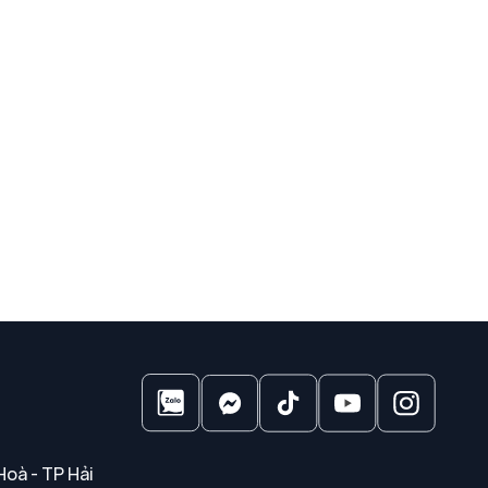
Hoà - TP Hải