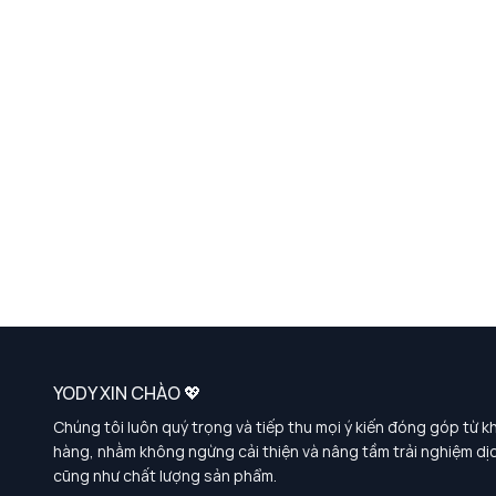
YODY XIN CHÀO 💖
Chúng tôi luôn quý trọng và tiếp thu mọi ý kiến đóng góp từ k
hàng, nhằm không ngừng cải thiện và nâng tầm trải nghiệm dị
cũng như chất lượng sản phẩm.