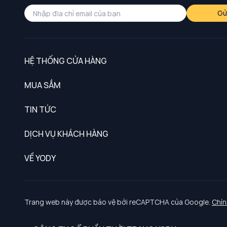
Gử
HỆ THỐNG CỬA HÀNG
MUA SẮM
Nam
TIN TỨC
Nữ
DỊCH VỤ KHÁCH HÀNG
Trẻ em
Chính sách khách hàng thân thiết
VỀ YODY
Đồng phục
Chính sách đổi trả
Giới thiệu
Chính sách bảo vệ dữ liệu cá nhân
Tuyển dụng
Trang web này được bảo vệ bởi reCAPTCHA của Google.
Chín
Chính sách thanh toán, giao nhận