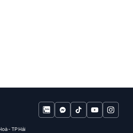
Hoà - TP Hải