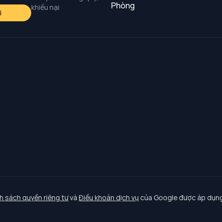
Phòng
khiếu nại
i
h sách quyền riêng tư
và
Điều khoản dịch vụ
của Google được áp dụng