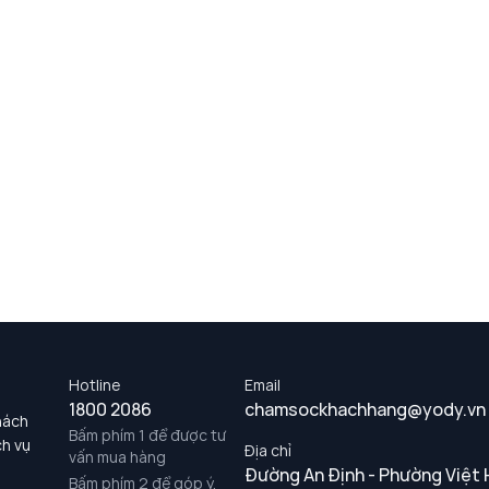
Hotline
Email
1800 2086
chamsockhachhang@yody.vn
hách
Bấm phím 1 để được tư
ch vụ
Địa chỉ
vấn mua hàng
Đường An Định - Phường Việt 
Bấm phím 2 để góp ý,