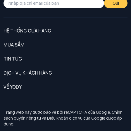
Gửi
HỆ THỐNG CỬA HÀNG
MUA SẮM
Nam
TIN TỨC
Nữ
DỊCH VỤ KHÁCH HÀNG
Trẻ em
Chính sách khách hàng thân thiết
VỀ YODY
Đồng phục
Chính sách đổi trả
Giới thiệu
Chính sách bảo vệ dữ liệu cá nhân
Tuyển dụng
Trang web này được bảo vệ bởi reCAPTCHA của Google.
Chính
sách quyền riêng tư
và
Điều khoản dịch vụ
của Google được áp
Chính sách thanh toán, giao nhận
dụng.