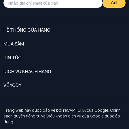
Gửi
HỆ THỐNG CỬA HÀNG
MUA SẮM
Nam
TIN TỨC
Nữ
DỊCH VỤ KHÁCH HÀNG
Trẻ em
Chính sách khách hàng thân thiết
VỀ YODY
Đồng phục
Chính sách đổi trả
Giới thiệu
Chính sách bảo vệ dữ liệu cá nhân
Tuyển dụng
Trang web này được bảo vệ bởi reCAPTCHA của Google.
Chính
sách quyền riêng tư
và
Điều khoản dịch vụ
của Google được áp
Chính sách thanh toán, giao nhận
dụng.