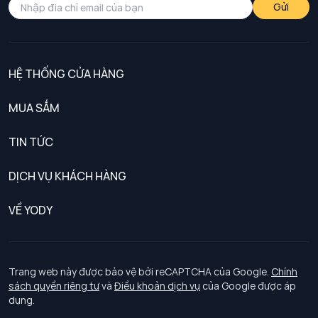
Gửi
HỆ THỐNG CỬA HÀNG
MUA SẮM
Nam
TIN TỨC
Nữ
DỊCH VỤ KHÁCH HÀNG
Trẻ em
Chính sách khách hàng thân thiết
VỀ YODY
Đồng phục
Chính sách đổi trả
Giới thiệu
Chính sách bảo vệ dữ liệu cá nhân
Tuyển dụng
Trang web này được bảo vệ bởi reCAPTCHA của Google.
Chính
sách quyền riêng tư
và
Điều khoản dịch vụ
của Google được áp
Chính sách thanh toán, giao nhận
dụng.