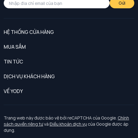
Gửi
HỆ THỐNG CỬA HÀNG
MUA SẮM
Nam
TIN TỨC
Nữ
DỊCH VỤ KHÁCH HÀNG
Trẻ em
Chính sách khách hàng thân thiết
VỀ YODY
Đồng phục
Chính sách đổi trả
Giới thiệu
Chính sách bảo vệ dữ liệu cá nhân
Tuyển dụng
Trang web này được bảo vệ bởi reCAPTCHA của Google.
Chính
sách quyền riêng tư
và
Điều khoản dịch vụ
của Google được áp
Chính sách thanh toán, giao nhận
dụng.