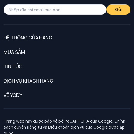
Gửi
HỆ THỐNG CỬA HÀNG
MUA SẮM
Nam
TIN TỨC
Nữ
DỊCH VỤ KHÁCH HÀNG
Trẻ em
Chính sách khách hàng thân thiết
VỀ YODY
Đồng phục
Chính sách đổi trả
Giới thiệu
Chính sách bảo vệ dữ liệu cá nhân
Tuyển dụng
Trang web này được bảo vệ bởi reCAPTCHA của Google.
Chính
sách quyền riêng tư
và
Điều khoản dịch vụ
của Google được áp
Chính sách thanh toán, giao nhận
dụng.