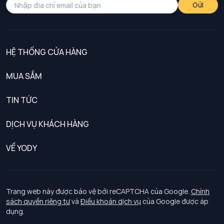
Gửi
HỆ THỐNG CỬA HÀNG
MUA SẮM
Nam
TIN TỨC
Nữ
DỊCH VỤ KHÁCH HÀNG
Trẻ em
Chính sách khách hàng thân thiết
VỀ YODY
Đồng phục
Chính sách đổi trả
Giới thiệu
Chính sách bảo vệ dữ liệu cá nhân
Tuyển dụng
Trang web này được bảo vệ bởi reCAPTCHA của Google.
Chính
sách quyền riêng tư
và
Điều khoản dịch vụ
của Google được áp
Chính sách thanh toán, giao nhận
dụng.