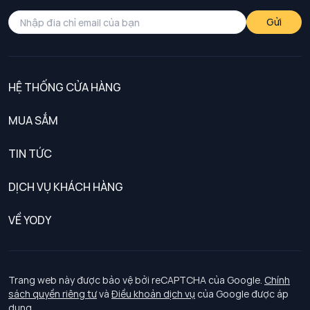
Gửi
HỆ THỐNG CỬA HÀNG
MUA SẮM
Nam
TIN TỨC
Nữ
DỊCH VỤ KHÁCH HÀNG
Trẻ em
Chính sách khách hàng thân thiết
VỀ YODY
Đồng phục
Chính sách đổi trả
Giới thiệu
Chính sách bảo vệ dữ liệu cá nhân
Tuyển dụng
Trang web này được bảo vệ bởi reCAPTCHA của Google.
Chính
sách quyền riêng tư
và
Điều khoản dịch vụ
của Google được áp
Chính sách thanh toán, giao nhận
dụng.