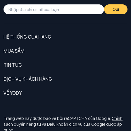
Gửi
HỆ THỐNG CỬA HÀNG
MUA SẮM
Nam
TIN TỨC
Nữ
DỊCH VỤ KHÁCH HÀNG
Trẻ em
Chính sách khách hàng thân thiết
VỀ YODY
Đồng phục
Chính sách đổi trả
Giới thiệu
Chính sách bảo vệ dữ liệu cá nhân
Tuyển dụng
Trang web này được bảo vệ bởi reCAPTCHA của Google.
Chính
sách quyền riêng tư
và
Điều khoản dịch vụ
của Google được áp
Chính sách thanh toán, giao nhận
dụng.