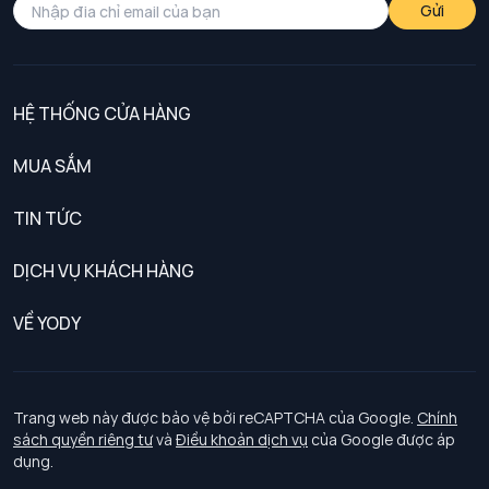
Gửi
HỆ THỐNG CỬA HÀNG
MUA SẮM
Nam
TIN TỨC
Nữ
DỊCH VỤ KHÁCH HÀNG
Trẻ em
Chính sách khách hàng thân thiết
VỀ YODY
Đồng phục
Chính sách đổi trả
Giới thiệu
Chính sách bảo vệ dữ liệu cá nhân
Tuyển dụng
Trang web này được bảo vệ bởi reCAPTCHA của Google.
Chính
sách quyền riêng tư
và
Điều khoản dịch vụ
của Google được áp
Chính sách thanh toán, giao nhận
dụng.