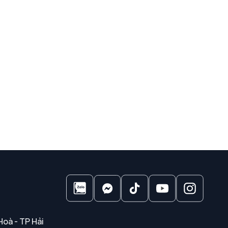
Hoà - TP Hải