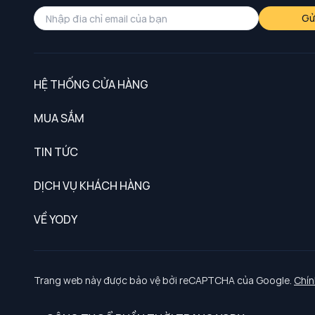
Gử
HỆ THỐNG CỬA HÀNG
MUA SẮM
Nam
TIN TỨC
Nữ
DỊCH VỤ KHÁCH HÀNG
Trẻ em
Chính sách khách hàng thân thiết
VỀ YODY
Đồng phục
Chính sách đổi trả
Giới thiệu
Chính sách bảo vệ dữ liệu cá nhân
Tuyển dụng
Trang web này được bảo vệ bởi reCAPTCHA của Google.
Chín
Chính sách thanh toán, giao nhận