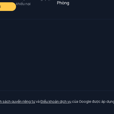
Phòng
khiếu nại
i
h sách quyền riêng tư
và
Điều khoản dịch vụ
của Google được áp dụng