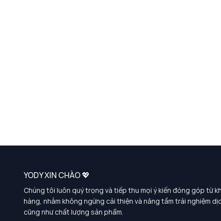
YODY XIN CHÀO 💖
Chúng tôi luôn quý trọng và tiếp thu mọi ý kiến đóng góp từ k
hàng, nhằm không ngừng cải thiện và nâng tầm trải nghiệm dị
cũng như chất lượng sản phẩm.