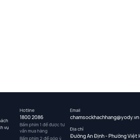
Hotline
Email
1800 2086
chamsockhachhang@yody.vn
hách
Bấm phím 1 để được tư
ch vụ
Địa chỉ
vấn mua hàng
Đường An Định - Phường Việt 
Bấm phím 2 để góp ý,