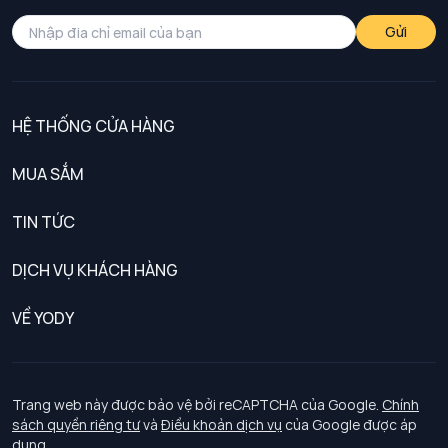
Gửi
HỆ THỐNG CỬA HÀNG
MUA SẮM
Nam
TIN TỨC
Nữ
DỊCH VỤ KHÁCH HÀNG
Trẻ em
Chính sách khách hàng thân thiết
VỀ YODY
Đồng phục
Chính sách đổi trả
Giới thiệu
Chính sách bảo vệ dữ liệu cá nhân
Tuyển dụng
Trang web này được bảo vệ bởi reCAPTCHA của Google.
Chính
sách quyền riêng tư
và
Điều khoản dịch vụ
của Google được áp
Chính sách thanh toán, giao nhận
dụng.