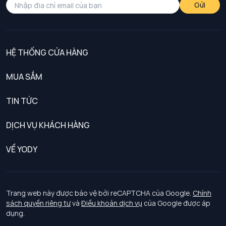
Gửi
HỆ THỐNG CỬA HÀNG
MUA SẮM
Nam
TIN TỨC
Nữ
DỊCH VỤ KHÁCH HÀNG
Trẻ em
Chính sách khách hàng thân thiết
VỀ YODY
Đồng phục
Chính sách đổi trả
Giới thiệu
Chính sách bảo vệ dữ liệu cá nhân
Tuyển dụng
Trang web này được bảo vệ bởi reCAPTCHA của Google.
Chính
sách quyền riêng tư
và
Điều khoản dịch vụ
của Google được áp
Chính sách thanh toán, giao nhận
dụng.