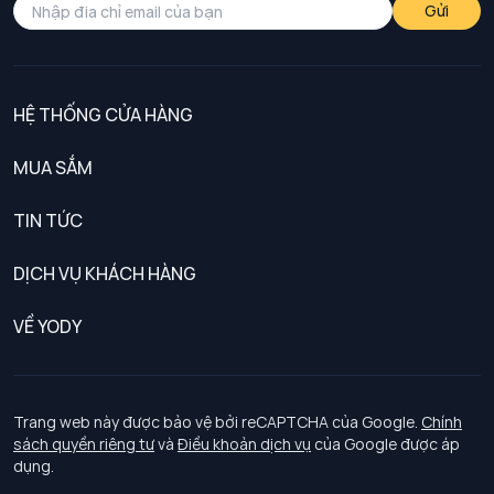
Gửi
HỆ THỐNG CỬA HÀNG
MUA SẮM
Nam
TIN TỨC
Nữ
DỊCH VỤ KHÁCH HÀNG
Trẻ em
Chính sách khách hàng thân thiết
VỀ YODY
Đồng phục
Chính sách đổi trả
Giới thiệu
Chính sách bảo vệ dữ liệu cá nhân
Tuyển dụng
Trang web này được bảo vệ bởi reCAPTCHA của Google.
Chính
sách quyền riêng tư
và
Điều khoản dịch vụ
của Google được áp
Chính sách thanh toán, giao nhận
dụng.