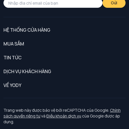
Gửi
HỆ THỐNG CỬA HÀNG
MUA SẮM
Nam
TIN TỨC
Nữ
DỊCH VỤ KHÁCH HÀNG
Trẻ em
Chính sách khách hàng thân thiết
VỀ YODY
Đồng phục
Chính sách đổi trả
Giới thiệu
Chính sách bảo vệ dữ liệu cá nhân
Tuyển dụng
Trang web này được bảo vệ bởi reCAPTCHA của Google.
Chính
sách quyền riêng tư
và
Điều khoản dịch vụ
của Google được áp
Chính sách thanh toán, giao nhận
dụng.