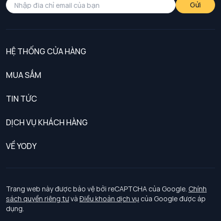
Gửi
HỆ THỐNG CỬA HÀNG
MUA SẮM
Nam
TIN TỨC
Nữ
DỊCH VỤ KHÁCH HÀNG
Trẻ em
Chính sách khách hàng thân thiết
VỀ YODY
Đồng phục
Chính sách đổi trả
Giới thiệu
Chính sách bảo vệ dữ liệu cá nhân
Tuyển dụng
Trang web này được bảo vệ bởi reCAPTCHA của Google.
Chính
sách quyền riêng tư
và
Điều khoản dịch vụ
của Google được áp
Chính sách thanh toán, giao nhận
dụng.