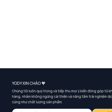
YODY XIN CHÀO 💖
Chúng tôi luôn quý trọng và tiếp thu mọi ý kiến đóng góp từ k
hàng, nhằm không ngừng cải thiện và nâng tầm trải nghiệm dị
cũng như chất lượng sản phẩm.