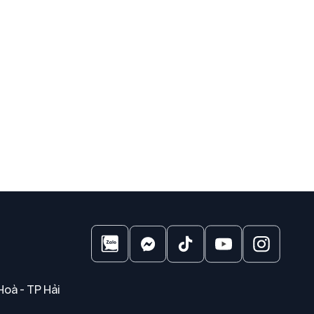
Hoà - TP Hải