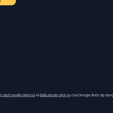
i
h sách quyền riêng tư
và
Điều khoản dịch vụ
của Google được áp dụng