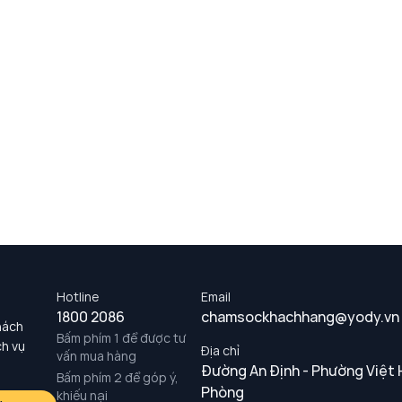
Hotline
Email
1800 2086
chamsockhachhang@yody.vn
hách
Bấm phím 1 để được tư
ch vụ
Địa chỉ
vấn mua hàng
Đường An Định - Phường Việt 
Bấm phím 2 để góp ý,
Phòng
khiếu nại