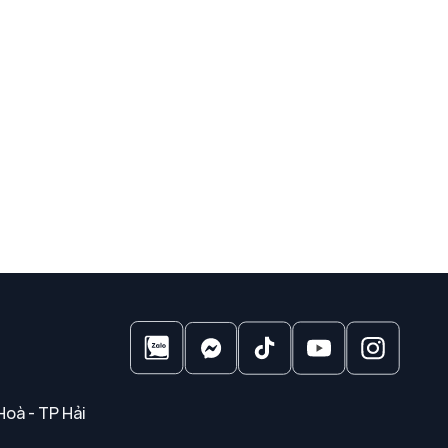
Hoà - TP Hải