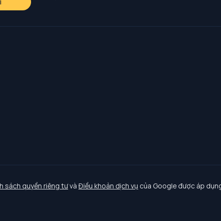
i
h sách quyền riêng tư
và
Điều khoản dịch vụ
của Google được áp dụng