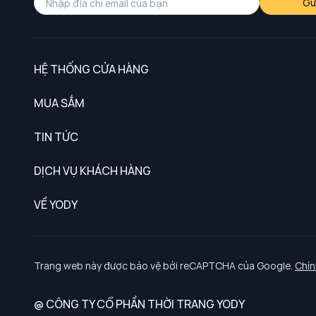
Gử
HỆ THỐNG CỬA HÀNG
MUA SẮM
Nam
TIN TỨC
Nữ
DỊCH VỤ KHÁCH HÀNG
Trẻ em
Chính sách khách hàng thân thiết
VỀ YODY
Đồng phục
Chính sách đổi trả
Giới thiệu
Chính sách bảo vệ dữ liệu cá nhân
Tuyển dụng
Trang web này được bảo vệ bởi reCAPTCHA của Google.
Chín
Chính sách thanh toán, giao nhận
@ CÔNG TY CỔ PHẦN THỜI TRANG YODY