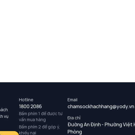
Hotline
Email
1800 2086
chamsockhachhang@yody.vn
hách
Bấm phím 1 để được tư
ch vụ
Địa chỉ
vấn mua hàng
Đường An Định - Phường Việt 
Bấm phím 2 để góp ý,
Phòng
khiếu nại