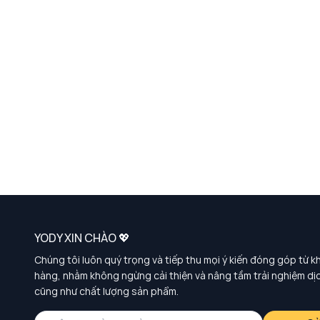
YODY XIN CHÀO 💖
Chúng tôi luôn quý trọng và tiếp thu mọi ý kiến đóng góp từ k
hàng, nhằm không ngừng cải thiện và nâng tầm trải nghiệm dị
cũng như chất lượng sản phẩm.