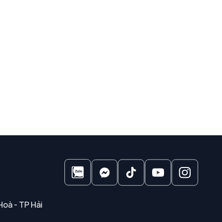
Hoà - TP Hải