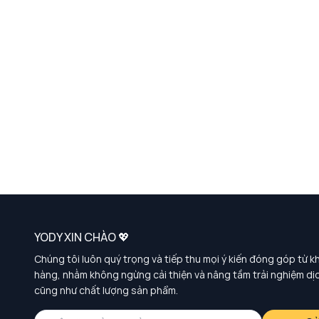
YODY XIN CHÀO 💖
Chúng tôi luôn quý trọng và tiếp thu mọi ý kiến đóng góp từ k
hàng, nhằm không ngừng cải thiện và nâng tầm trải nghiệm dị
cũng như chất lượng sản phẩm.