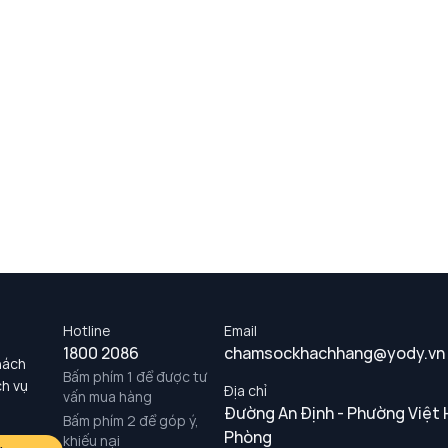
Hotline
Email
1800 2086
chamsockhachhang@yody.vn
hách
Bấm phím 1 để được tư
ch vụ
Địa chỉ
vấn mua hàng
Đường An Định - Phường Việt 
Bấm phím 2 để góp ý,
Phòng
khiếu nại