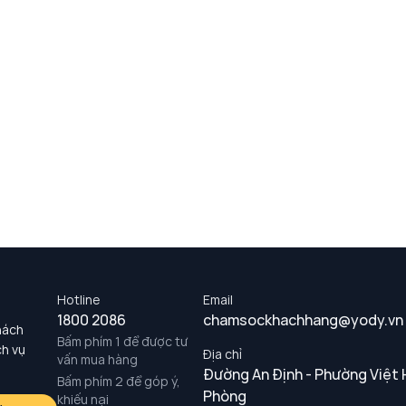
Hotline
Email
1800 2086
chamsockhachhang@yody.vn
hách
Bấm phím 1 để được tư
ch vụ
Địa chỉ
vấn mua hàng
Đường An Định - Phường Việt 
Bấm phím 2 để góp ý,
Phòng
khiếu nại