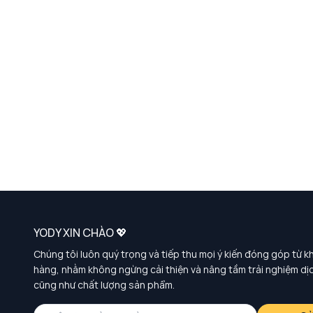
YODY XIN CHÀO 💖
Chúng tôi luôn quý trọng và tiếp thu mọi ý kiến đóng góp từ k
hàng, nhằm không ngừng cải thiện và nâng tầm trải nghiệm dị
cũng như chất lượng sản phẩm.