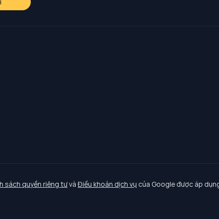
i
h sách quyền riêng tư
và
Điều khoản dịch vụ
của Google được áp dụng