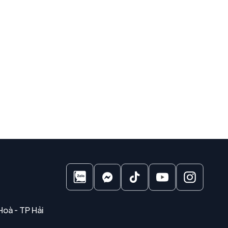
Hoà - TP Hải