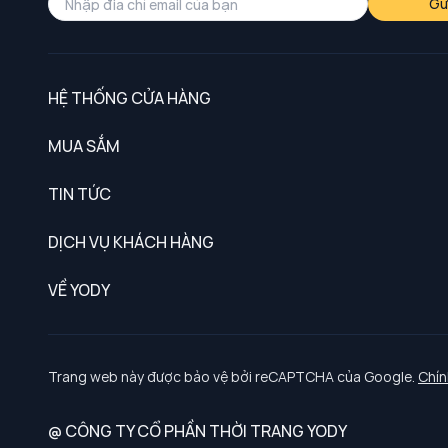
Gử
HỆ THỐNG CỬA HÀNG
MUA SẮM
Nam
TIN TỨC
Nữ
DỊCH VỤ KHÁCH HÀNG
Trẻ em
Chính sách khách hàng thân thiết
VỀ YODY
Đồng phục
Chính sách đổi trả
Giới thiệu
Chính sách bảo vệ dữ liệu cá nhân
Tuyển dụng
Trang web này được bảo vệ bởi reCAPTCHA của Google.
Chín
Chính sách thanh toán, giao nhận
@ CÔNG TY CỔ PHẦN THỜI TRANG YODY