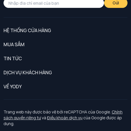
Gửi
HỆ THỐNG CỬA HÀNG
MUA SẮM
Nam
TIN TỨC
Nữ
DỊCH VỤ KHÁCH HÀNG
Trẻ em
Chính sách khách hàng thân thiết
VỀ YODY
Đồng phục
Chính sách đổi trả
Giới thiệu
Chính sách bảo vệ dữ liệu cá nhân
Tuyển dụng
Trang web này được bảo vệ bởi reCAPTCHA của Google.
Chính
sách quyền riêng tư
và
Điều khoản dịch vụ
của Google được áp
Chính sách thanh toán, giao nhận
dụng.