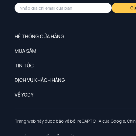
Gử
HỆ THỐNG CỬA HÀNG
MUA SẮM
Nam
TIN TỨC
Nữ
DỊCH VỤ KHÁCH HÀNG
Trẻ em
Chính sách khách hàng thân thiết
VỀ YODY
Đồng phục
Chính sách đổi trả
Giới thiệu
Chính sách bảo vệ dữ liệu cá nhân
Tuyển dụng
Trang web này được bảo vệ bởi reCAPTCHA của Google.
Chín
Chính sách thanh toán, giao nhận