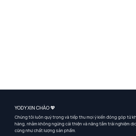
YODY XIN CHÀO 💖
Chúng tôi luôn quý trọng và tiếp thu mọi ý kiến đóng góp từ k
hàng, nhằm không ngừng cải thiện và nâng tầm trải nghiệm dị
cũng như chất lượng sản phẩm.