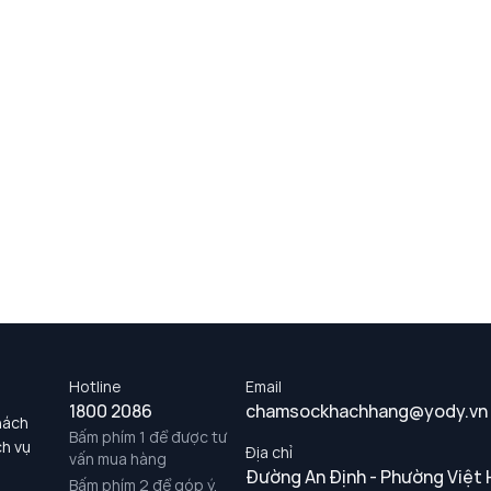
Hotline
Email
1800 2086
chamsockhachhang@yody.vn
hách
Bấm phím 1 để được tư
ch vụ
Địa chỉ
vấn mua hàng
Đường An Định - Phường Việt 
Bấm phím 2 để góp ý,