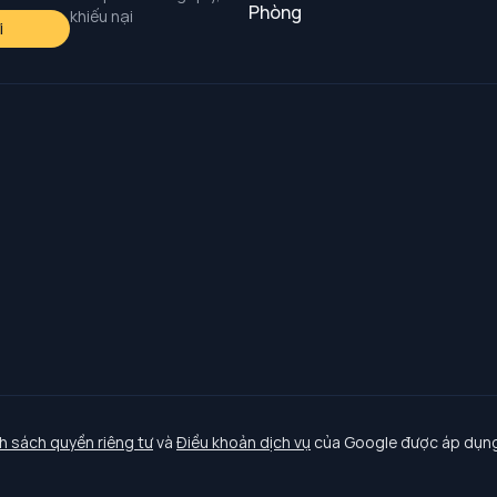
Phòng
khiếu nại
i
h sách quyền riêng tư
và
Điều khoản dịch vụ
của Google được áp dụng