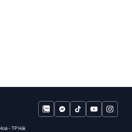
Hoà - TP Hải