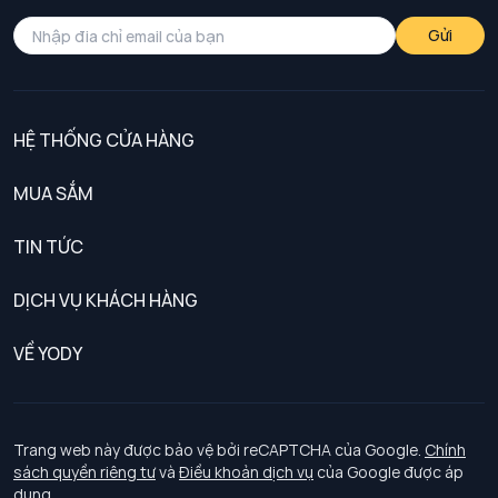
Gửi
HỆ THỐNG CỬA HÀNG
MUA SẮM
Nam
TIN TỨC
Nữ
DỊCH VỤ KHÁCH HÀNG
Trẻ em
Chính sách khách hàng thân thiết
VỀ YODY
Đồng phục
Chính sách đổi trả
Giới thiệu
Chính sách bảo vệ dữ liệu cá nhân
Tuyển dụng
Trang web này được bảo vệ bởi reCAPTCHA của Google.
Chính
sách quyền riêng tư
và
Điều khoản dịch vụ
của Google được áp
Chính sách thanh toán, giao nhận
dụng.