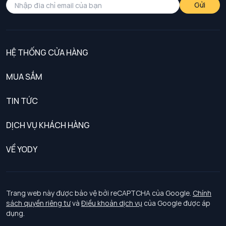
Gửi
HỆ THỐNG CỬA HÀNG
MUA SẮM
Nam
TIN TỨC
Nữ
DỊCH VỤ KHÁCH HÀNG
Trẻ em
Chính sách khách hàng thân thiết
VỀ YODY
Đồng phục
Chính sách đổi trả
Giới thiệu
Chính sách bảo vệ dữ liệu cá nhân
Tuyển dụng
Trang web này được bảo vệ bởi reCAPTCHA của Google.
Chính
sách quyền riêng tư
và
Điều khoản dịch vụ
của Google được áp
Chính sách thanh toán, giao nhận
dụng.