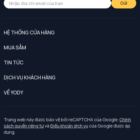
Gửi
HỆ THỐNG CỬA HÀNG
MUA SẮM
Nam
TIN TỨC
Nữ
DỊCH VỤ KHÁCH HÀNG
Trẻ em
Chính sách khách hàng thân thiết
VỀ YODY
Đồng phục
Chính sách đổi trả
Giới thiệu
Chính sách bảo vệ dữ liệu cá nhân
Tuyển dụng
Trang web này được bảo vệ bởi reCAPTCHA của Google.
Chính
sách quyền riêng tư
và
Điều khoản dịch vụ
của Google được áp
Chính sách thanh toán, giao nhận
dụng.