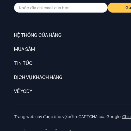
Gử
HỆ THỐNG CỬA HÀNG
MUA SẮM
Nam
TIN TỨC
Nữ
DỊCH VỤ KHÁCH HÀNG
Trẻ em
Chính sách khách hàng thân thiết
VỀ YODY
Đồng phục
Chính sách đổi trả
Giới thiệu
Chính sách bảo vệ dữ liệu cá nhân
Tuyển dụng
Trang web này được bảo vệ bởi reCAPTCHA của Google.
Chín
Chính sách thanh toán, giao nhận