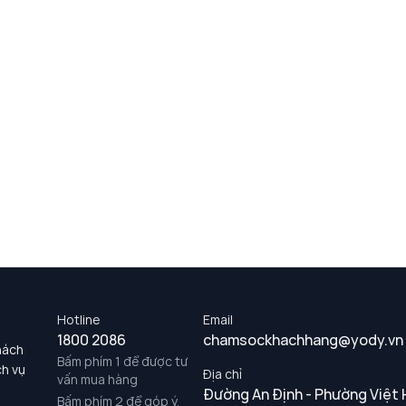
Hotline
Email
1800 2086
chamsockhachhang@yody.vn
hách
Bấm phím 1 để được tư
ch vụ
Địa chỉ
vấn mua hàng
Đường An Định - Phường Việt 
Bấm phím 2 để góp ý,