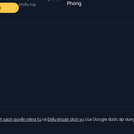
Phòng
khiếu nại
i
h sách quyền riêng tư
và
Điều khoản dịch vụ
của Google được áp dụng