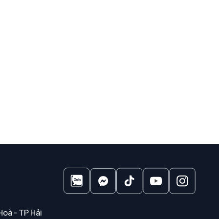
Hoà - TP Hải