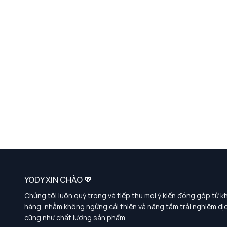
YODY XIN CHÀO 💖
Chúng tôi luôn quý trọng và tiếp thu mọi ý kiến đóng góp từ k
hàng, nhằm không ngừng cải thiện và nâng tầm trải nghiệm dị
cũng như chất lượng sản phẩm.