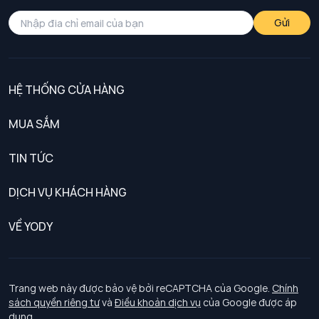
Gửi
HỆ THỐNG CỬA HÀNG
MUA SẮM
Nam
TIN TỨC
Nữ
DỊCH VỤ KHÁCH HÀNG
Trẻ em
Chính sách khách hàng thân thiết
VỀ YODY
Đồng phục
Chính sách đổi trả
Giới thiệu
Chính sách bảo vệ dữ liệu cá nhân
Tuyển dụng
Trang web này được bảo vệ bởi reCAPTCHA của Google.
Chính
sách quyền riêng tư
và
Điều khoản dịch vụ
của Google được áp
Chính sách thanh toán, giao nhận
dụng.