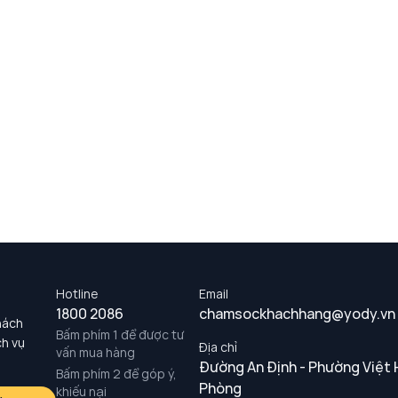
Hotline
Email
1800 2086
chamsockhachhang@yody.vn
hách
Bấm phím 1 để được tư
ch vụ
Địa chỉ
vấn mua hàng
Đường An Định - Phường Việt 
Bấm phím 2 để góp ý,
Phòng
khiếu nại