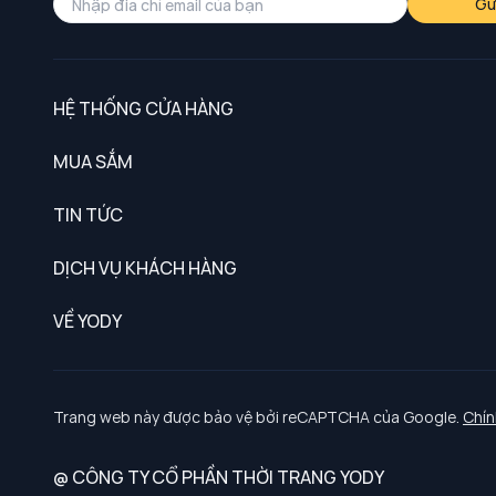
Gử
HỆ THỐNG CỬA HÀNG
MUA SẮM
Nam
TIN TỨC
Nữ
DỊCH VỤ KHÁCH HÀNG
Trẻ em
Chính sách khách hàng thân thiết
VỀ YODY
Đồng phục
Chính sách đổi trả
Giới thiệu
Chính sách bảo vệ dữ liệu cá nhân
Tuyển dụng
Trang web này được bảo vệ bởi reCAPTCHA của Google.
Chín
Chính sách thanh toán, giao nhận
@ CÔNG TY CỔ PHẦN THỜI TRANG YODY