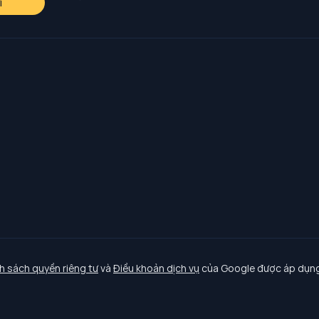
i
h sách quyền riêng tư
và
Điều khoản dịch vụ
của Google được áp dụng