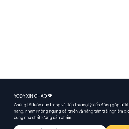
YODY XIN CHÀO 💖
Chúng tôi luôn quý trọng và tiếp thu mọi ý kiến đóng góp từ k
hàng, nhằm không ngừng cải thiện và nâng tầm trải nghiệm dị
cũng như chất lượng sản phẩm.