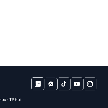
Hoà - TP Hải