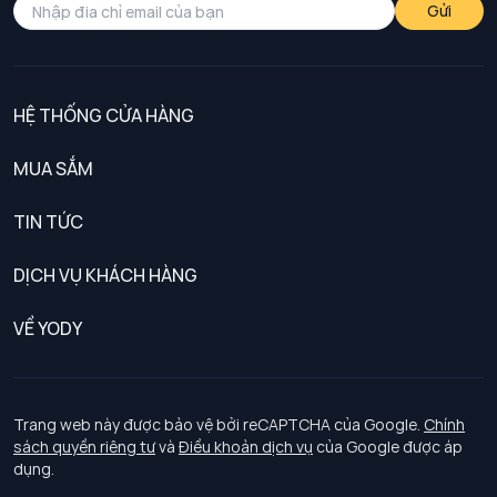
Gửi
HỆ THỐNG CỬA HÀNG
MUA SẮM
Nam
TIN TỨC
Nữ
DỊCH VỤ KHÁCH HÀNG
Trẻ em
Chính sách khách hàng thân thiết
VỀ YODY
Đồng phục
Chính sách đổi trả
Giới thiệu
Chính sách bảo vệ dữ liệu cá nhân
Tuyển dụng
Trang web này được bảo vệ bởi reCAPTCHA của Google.
Chính
sách quyền riêng tư
và
Điều khoản dịch vụ
của Google được áp
Chính sách thanh toán, giao nhận
dụng.