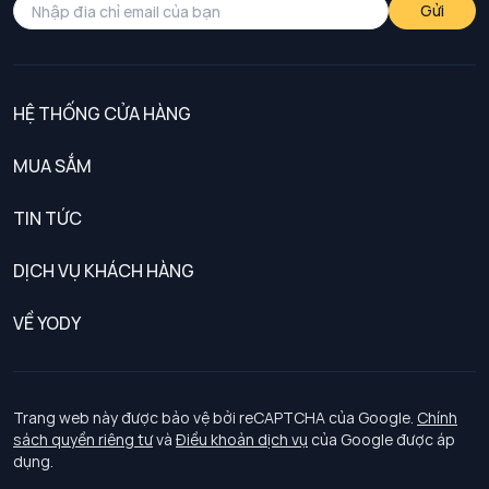
Gửi
HỆ THỐNG CỬA HÀNG
MUA SẮM
Nam
TIN TỨC
Nữ
DỊCH VỤ KHÁCH HÀNG
Trẻ em
Chính sách khách hàng thân thiết
VỀ YODY
Đồng phục
Chính sách đổi trả
Giới thiệu
Chính sách bảo vệ dữ liệu cá nhân
Tuyển dụng
Trang web này được bảo vệ bởi reCAPTCHA của Google.
Chính
sách quyền riêng tư
và
Điều khoản dịch vụ
của Google được áp
Chính sách thanh toán, giao nhận
dụng.