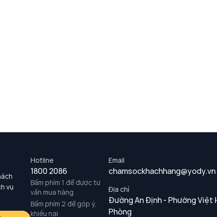
Hotline
Email
1800 2086
chamsockhachhang@yody.vn
hách
Bấm phím 1 để được tư
ch vụ
Địa chỉ
vấn mua hàng
Đường An Định - Phường Việt 
Bấm phím 2 để góp ý,
Phòng
khiếu nại