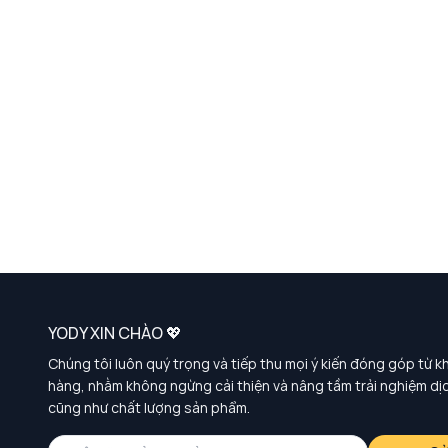
YODY XIN CHÀO 💖
Chúng tôi luôn quý trọng và tiếp thu mọi ý kiến đóng góp từ k
hàng, nhằm không ngừng cải thiện và nâng tầm trải nghiệm dị
cũng như chất lượng sản phẩm.