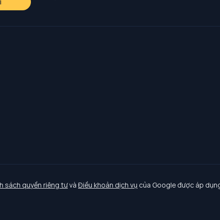
i
h sách quyền riêng tư
và
Điều khoản dịch vụ
của Google được áp dụng