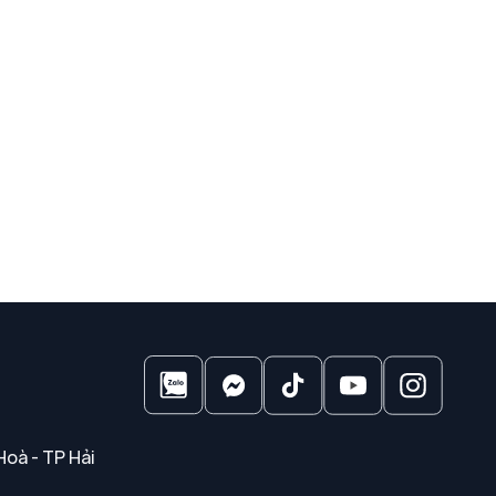
Hoà - TP Hải