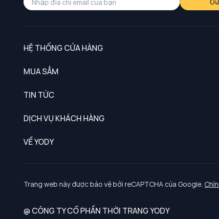
Gử
HỆ THỐNG CỬA HÀNG
MUA SẮM
Nam
TIN TỨC
Nữ
DỊCH VỤ KHÁCH HÀNG
Trẻ em
Chính sách khách hàng thân thiết
VỀ YODY
Đồng phục
Chính sách đổi trả
Giới thiệu
Chính sách bảo vệ dữ liệu cá nhân
Tuyển dụng
Trang web này được bảo vệ bởi reCAPTCHA của Google.
Chín
Chính sách thanh toán, giao nhận
@ CÔNG TY CỔ PHẦN THỜI TRANG YODY