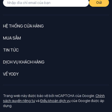
Gửi
HỆ THỐNG CỬA HÀNG
MUA SẮM
Nam
TIN TỨC
Nữ
DỊCH VỤ KHÁCH HÀNG
Trẻ em
Chính sách khách hàng thân thiết
VỀ YODY
Đồng phục
Chính sách đổi trả
Giới thiệu
Chính sách bảo vệ dữ liệu cá nhân
Tuyển dụng
Trang web này được bảo vệ bởi reCAPTCHA của Google.
Chính
sách quyền riêng tư
và
Điều khoản dịch vụ
của Google được áp
Chính sách thanh toán, giao nhận
dụng.