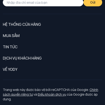
Gửi
HỆ THỐNG CỬA HÀNG
MUA SẮM
Nam
TIN TỨC
Nữ
DỊCH VỤ KHÁCH HÀNG
Trẻ em
Chính sách khách hàng thân thiết
VỀ YODY
Đồng phục
Chính sách đổi trả
Giới thiệu
Chính sách bảo vệ dữ liệu cá nhân
Tuyển dụng
Trang web này được bảo vệ bởi reCAPTCHA của Google.
Chính
sách quyền riêng tư
và
Điều khoản dịch vụ
của Google được áp
Chính sách thanh toán, giao nhận
dụng.