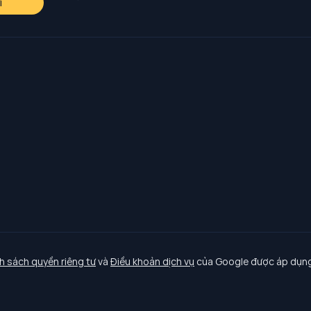
i
h sách quyền riêng tư
và
Điều khoản dịch vụ
của Google được áp dụng