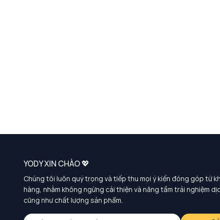
YODY XIN CHÀO 💖
Chúng tôi luôn quý trọng và tiếp thu mọi ý kiến đóng góp từ k
hàng, nhằm không ngừng cải thiện và nâng tầm trải nghiệm dị
cũng như chất lượng sản phẩm.