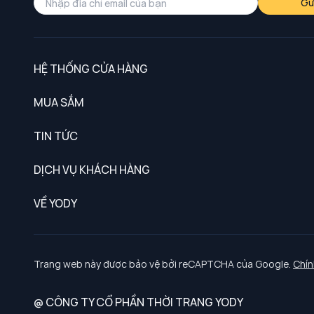
Gử
HỆ THỐNG CỬA HÀNG
MUA SẮM
Nam
TIN TỨC
Nữ
DỊCH VỤ KHÁCH HÀNG
Trẻ em
Chính sách khách hàng thân thiết
VỀ YODY
Đồng phục
Chính sách đổi trả
Giới thiệu
Chính sách bảo vệ dữ liệu cá nhân
Tuyển dụng
Trang web này được bảo vệ bởi reCAPTCHA của Google.
Chín
Chính sách thanh toán, giao nhận
@ CÔNG TY CỔ PHẦN THỜI TRANG YODY