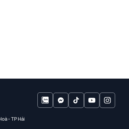
Hoà - TP Hải