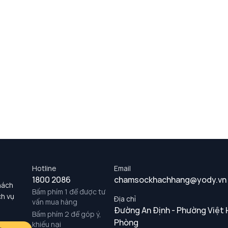
Hotline
Email
1800 2086
chamsockhachhang@yody.vn
hách
Bấm phím 1 để được tư
ch vụ
Địa chỉ
vấn mua hàng
Đường An Định - Phường Việt 
Bấm phím 2 để góp ý,
Phòng
khiếu nại