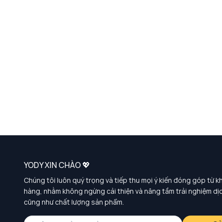
YODY XIN CHÀO 💖
Chúng tôi luôn quý trọng và tiếp thu mọi ý kiến đóng góp từ k
hàng, nhằm không ngừng cải thiện và nâng tầm trải nghiệm dị
cũng như chất lượng sản phẩm.