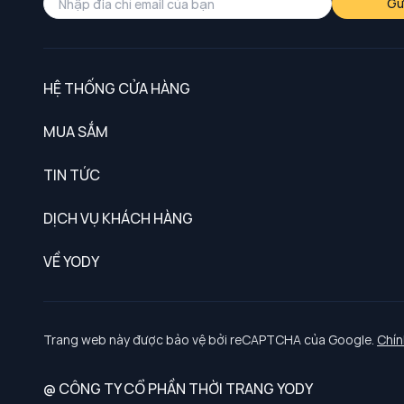
Gử
HỆ THỐNG CỬA HÀNG
MUA SẮM
Nam
TIN TỨC
Nữ
DỊCH VỤ KHÁCH HÀNG
Trẻ em
Chính sách khách hàng thân thiết
VỀ YODY
Đồng phục
Chính sách đổi trả
Giới thiệu
Chính sách bảo vệ dữ liệu cá nhân
Tuyển dụng
Trang web này được bảo vệ bởi reCAPTCHA của Google.
Chín
Chính sách thanh toán, giao nhận
@ CÔNG TY CỔ PHẦN THỜI TRANG YODY