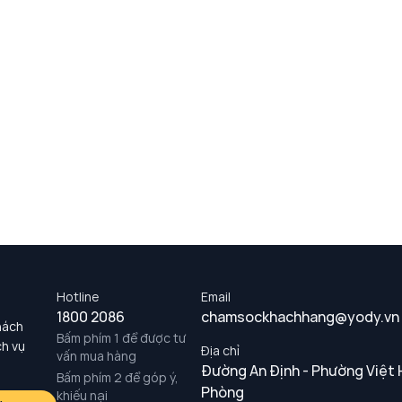
Hotline
Email
1800 2086
chamsockhachhang@yody.vn
hách
Bấm phím 1 để được tư
ch vụ
Địa chỉ
vấn mua hàng
Đường An Định - Phường Việt 
Bấm phím 2 để góp ý,
Phòng
khiếu nại