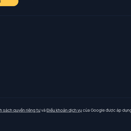
i
h sách quyền riêng tư
và
Điều khoản dịch vụ
của Google được áp dụng