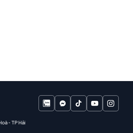
Hoà - TP Hải