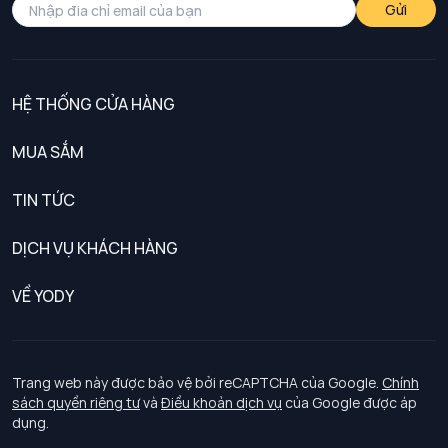
Gửi
HỆ THỐNG CỬA HÀNG
MUA SẮM
Nam
TIN TỨC
Nữ
DỊCH VỤ KHÁCH HÀNG
Trẻ em
Chính sách khách hàng thân thiết
VỀ YODY
Đồng phục
Chính sách đổi trả
Giới thiệu
Chính sách bảo vệ dữ liệu cá nhân
Tuyển dụng
Trang web này được bảo vệ bởi reCAPTCHA của Google.
Chính
sách quyền riêng tư
và
Điều khoản dịch vụ
của Google được áp
Chính sách thanh toán, giao nhận
dụng.