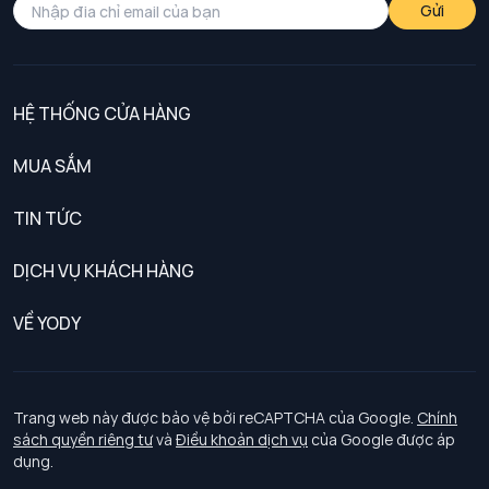
Gửi
HỆ THỐNG CỬA HÀNG
MUA SẮM
Nam
TIN TỨC
Nữ
DỊCH VỤ KHÁCH HÀNG
Trẻ em
Chính sách khách hàng thân thiết
VỀ YODY
Đồng phục
Chính sách đổi trả
Giới thiệu
Chính sách bảo vệ dữ liệu cá nhân
Tuyển dụng
Trang web này được bảo vệ bởi reCAPTCHA của Google.
Chính
sách quyền riêng tư
và
Điều khoản dịch vụ
của Google được áp
Chính sách thanh toán, giao nhận
dụng.