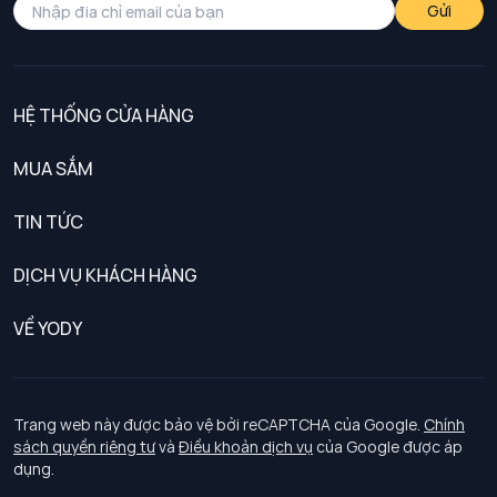
Gửi
HỆ THỐNG CỬA HÀNG
MUA SẮM
Nam
TIN TỨC
Nữ
DỊCH VỤ KHÁCH HÀNG
Trẻ em
Chính sách khách hàng thân thiết
VỀ YODY
Đồng phục
Chính sách đổi trả
Giới thiệu
Chính sách bảo vệ dữ liệu cá nhân
Tuyển dụng
Trang web này được bảo vệ bởi reCAPTCHA của Google.
Chính
sách quyền riêng tư
và
Điều khoản dịch vụ
của Google được áp
Chính sách thanh toán, giao nhận
dụng.