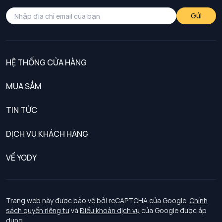
Gửi
HỆ THỐNG CỬA HÀNG
MUA SẮM
Nam
TIN TỨC
Nữ
DỊCH VỤ KHÁCH HÀNG
Trẻ em
Chính sách khách hàng thân thiết
VỀ YODY
Đồng phục
Chính sách đổi trả
Giới thiệu
Chính sách bảo vệ dữ liệu cá nhân
Tuyển dụng
Trang web này được bảo vệ bởi reCAPTCHA của Google.
Chính
sách quyền riêng tư
và
Điều khoản dịch vụ
của Google được áp
Chính sách thanh toán, giao nhận
dụng.