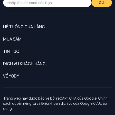
Gửi
HỆ THỐNG CỬA HÀNG
MUA SẮM
Nam
TIN TỨC
Nữ
DỊCH VỤ KHÁCH HÀNG
Trẻ em
Chính sách khách hàng thân thiết
VỀ YODY
Đồng phục
Chính sách đổi trả
Giới thiệu
Chính sách bảo vệ dữ liệu cá nhân
Tuyển dụng
Trang web này được bảo vệ bởi reCAPTCHA của Google.
Chính
sách quyền riêng tư
và
Điều khoản dịch vụ
của Google được áp
Chính sách thanh toán, giao nhận
dụng.