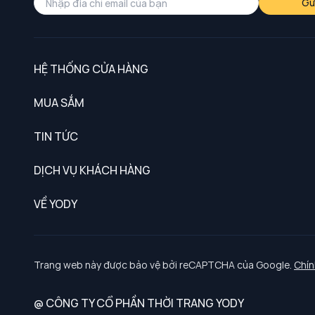
Gử
HỆ THỐNG CỬA HÀNG
MUA SẮM
Nam
TIN TỨC
Nữ
DỊCH VỤ KHÁCH HÀNG
Trẻ em
Chính sách khách hàng thân thiết
VỀ YODY
Đồng phục
Chính sách đổi trả
Giới thiệu
Chính sách bảo vệ dữ liệu cá nhân
Tuyển dụng
Trang web này được bảo vệ bởi reCAPTCHA của Google.
Chín
Chính sách thanh toán, giao nhận
@ CÔNG TY CỔ PHẦN THỜI TRANG YODY