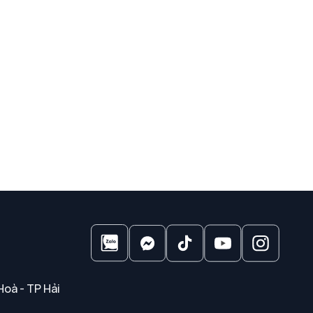
Hoà - TP Hải