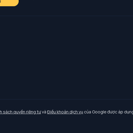
i
h sách quyền riêng tư
và
Điều khoản dịch vụ
của Google được áp dụng