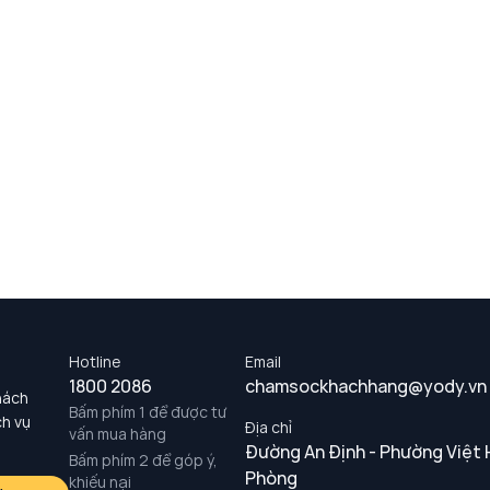
Hotline
Email
1800 2086
chamsockhachhang@yody.vn
hách
Bấm phím 1 để được tư
ch vụ
Địa chỉ
vấn mua hàng
Đường An Định - Phường Việt 
Bấm phím 2 để góp ý,
Phòng
khiếu nại