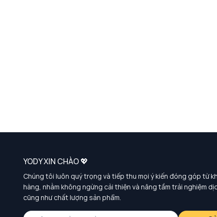
YODY XIN CHÀO 💖
Chúng tôi luôn quý trọng và tiếp thu mọi ý kiến đóng góp từ k
hàng, nhằm không ngừng cải thiện và nâng tầm trải nghiệm dị
cũng như chất lượng sản phẩm.