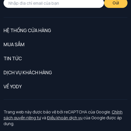
Gửi
HỆ THỐNG CỬA HÀNG
MUA SẮM
Nam
TIN TỨC
Nữ
DỊCH VỤ KHÁCH HÀNG
Trẻ em
Chính sách khách hàng thân thiết
VỀ YODY
Đồng phục
Chính sách đổi trả
Giới thiệu
Chính sách bảo vệ dữ liệu cá nhân
Tuyển dụng
Trang web này được bảo vệ bởi reCAPTCHA của Google.
Chính
sách quyền riêng tư
và
Điều khoản dịch vụ
của Google được áp
Chính sách thanh toán, giao nhận
dụng.